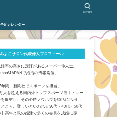
SEARCH
ご予約カレンダー
みよこサロン代表仲人プロフィール
成婚率の高さに定評があるスーパー仲人士。
ahoo!JAPANで婚活の情報発信。
17年間、新聞社でスポーツを担当。
1万人を超える国内外トップスポーツ選手・コー
チを取材し、その必勝ノウハウを婚活に活用し
たところ、難しいといわれる30代・40代・50代
の中高年と親の婚活で多くの会員を成婚に導