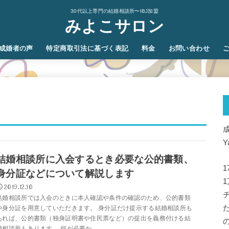
30代以上専門の結婚相談所〜IBJ加盟
みよこサロン
成婚者の声
特定商取引法に基づく表記
料金
お問い合わせ
Y
結婚相談所に入会するとき必要な公的書類、
身分証などについて解説します
2019.12.10
結婚相談所では入会のときに本人確認や条件の確認のため、公的書類
や身分証を用意していただきます。 身分証だけ提示する結婚相談所も
あれば、公的書類（独身証明書や住民票など）の提出を義務付ける結
婚相談所もあります。 何が必要か...