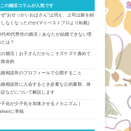
この婚活コラムが人気です
なぜ“おせっかいおばさん”は消え、上司は娘を紹
介しなくなったのか(マイベストプロより転載)
30代40代男性の婚活｜あなたが結婚できない理
由とは？
親の婚活｜お子さんだからこそズケズケ責めて
は致命的
結婚相談所のプロフィールで公開すること
結婚相談所に入会するとき必要な公的書類、身
分証などについて解説します
少子化が少子化を加速させるメカニズム｜
ahoo!に寄稿