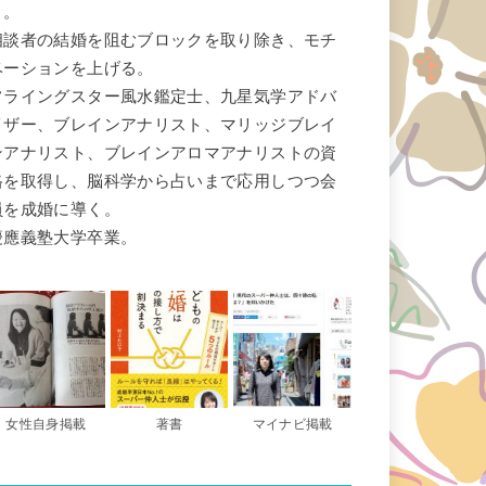
く。
相談者の結婚を阻むブロックを取り除き、モチ
ベーションを上げる。
フライングスター風水鑑定士、九星気学アドバ
イザー、ブレインアナリスト、マリッジブレイ
ンアナリスト、ブレインアロマアナリストの資
格を取得し、脳科学から占いまで応用しつつ会
員を成婚に導く。
慶應義塾大学卒業。
女性自身掲載
著書
マイナビ掲載