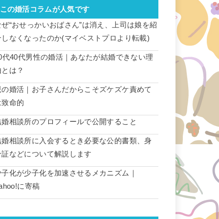
この婚活コラムが人気です
なぜ“おせっかいおばさん”は消え、上司は娘を紹
介しなくなったのか(マイベストプロより転載)
30代40代男性の婚活｜あなたが結婚できない理
由とは？
親の婚活｜お子さんだからこそズケズケ責めて
は致命的
結婚相談所のプロフィールで公開すること
結婚相談所に入会するとき必要な公的書類、身
分証などについて解説します
少子化が少子化を加速させるメカニズム｜
ahoo!に寄稿