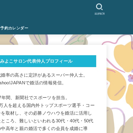
SEARCH
ご予約カレンダー
みよこサロン代表仲人プロフィール
成婚率の高さに定評があるスーパー仲人士。
ahoo!JAPANで婚活の情報発信。
17年間、新聞社でスポーツを担当。
1万人を超える国内外トップスポーツ選手・コー
チを取材し、その必勝ノウハウを婚活に活用し
たところ、難しいといわれる30代・40代・50代
の中高年と親の婚活で多くの会員を成婚に導