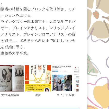
く。
相談者の結婚を阻むブロックを取り除き、モチ
ベーションを上げる。
フライングスター風水鑑定士、九星気学アドバ
イザー、ブレインアナリスト、マリッジブレイ
ンアナリスト、ブレインアロマアナリストの資
格を取得し、脳科学から占いまで応用しつつ会
員を成婚に導く。
慶應義塾大学卒業。
女性自身掲載
著書
マイナビ掲載